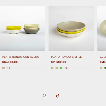
PLATO HONDO CON ALERO
PLATO HONDO SIMPLE
CUE
$65.300,00
$61.600,00
$50
+4
+2